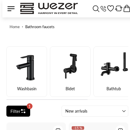
Home
Bathroom faucets
Washbasin
Bidet
Bathtub
1
Filter
New arrivals
-15 %