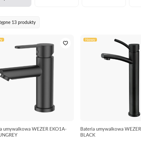
tępne
13 produkty
y
Nowy
ria umywalkowa WEZER EKO1A-
Bateria umywalkowa WEZER
UNGREY
BLACK