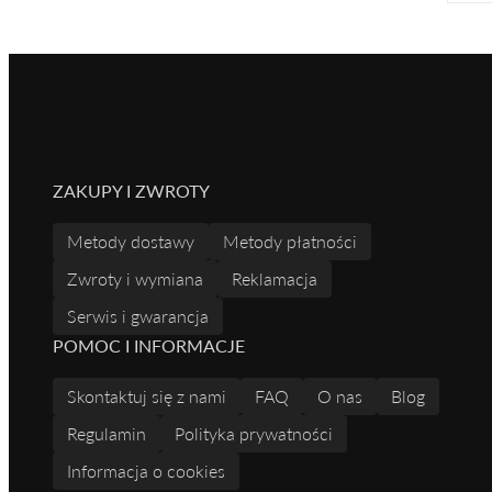
ZAKUPY I ZWROTY
Metody dostawy
Metody płatności
Zwroty i wymiana
Reklamacja
Serwis i gwarancja
POMOC I INFORMACJE
Skontaktuj się z nami
FAQ
O nas
Blog
Regulamin
Polityka prywatności
Informacja o cookies