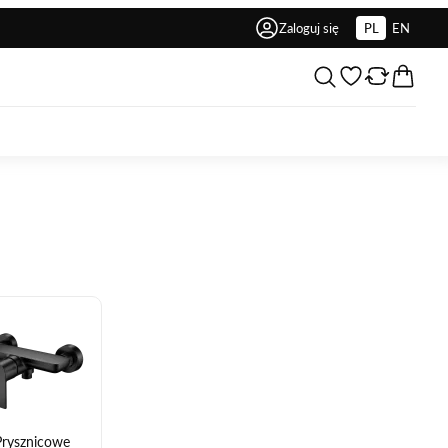
Zaloguj się
PL
EN
Prysznicowe