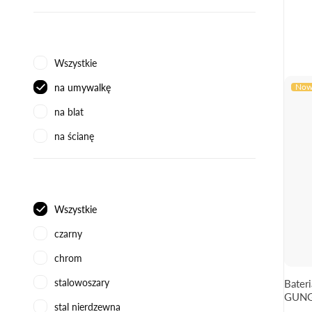
Wszystkie
Now
na umywalkę
na blat
na ścianę
Wszystkie
czarny
chrom
stalowoszary
Bater
GUN
stal nierdzewna