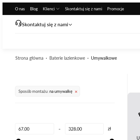
O nas
Blog
Klienci
Skontaktuj się z nami
Promocje
Skontaktuj się z nami
Strona główna
Baterie lazienkowe
Umywalkowe
Sposób montażu:
na umywalkę
-
zł
U