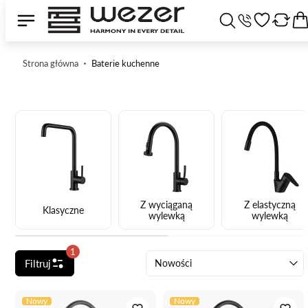
Strona główna
Baterie kuchenne
Z wyciąganą
Z elastyczną
Klasyczne
wylewką
wylewką
1
Filtruj
Nowości
Nowy
Nowy