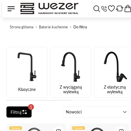
Strona główna
Baterie kuchenne
Do filtra
Z wyciąganą
Z elastyczną
Klasyczne
wylewką
wylewką
1
Filtruj
Nowości
Nowy
Nowy